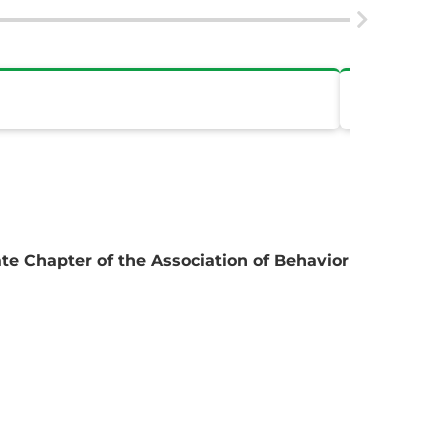
varietà di
iate Chapter of the Association of Behavior