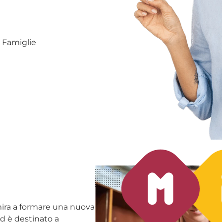
e Famiglie
mira a formare una nuova
d è destinato a