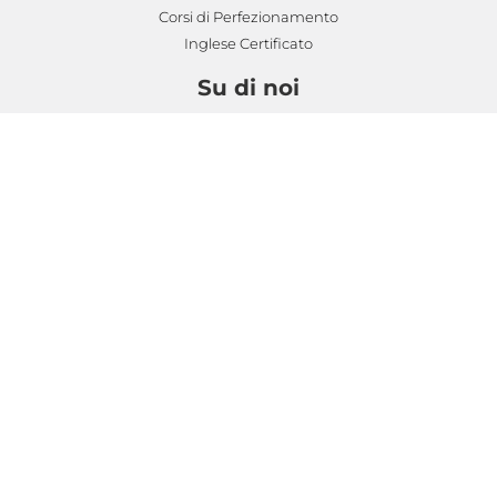
Corsi di Perfezionamento
Inglese Certificato
Su di noi
Chi Siamo
Privacy Policy
Cookie Policy
Termini e Condizioni
Social Media
© 2022
Biesse Solution SRL
| P.IVA 03244770784 |
Tutti i diritti riservati