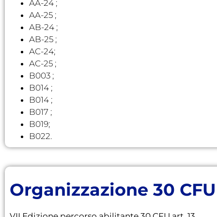
AA-24 ;
AA-25 ;
AB-24 ;
AB-25 ;
AC-24;
AC-25 ;
B003 ;
B014 ;
B014 ;
B017 ;
B019;
B022.
Organizzazione 30 CFU
VII Edizione percorso abilitante 30 CFU art. 13