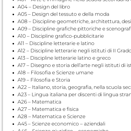
A04 – Design del libro
A05 – Design del tessuto e della moda
A08 – Discipline geometriche, architettura, d
A09 – Discipline grafiche pittoriche e scenogra
A10 – Discipline grafico-pubblicitarie
A11 – Discipline letterarie e latino
A12 – Discipline letterarie negli istituti di II Grad
A13 – Discipline letterarie latino e greco
A17 – Disegno e storia dell’arte negli istituti di 
A18 – Filosofia e Scienze umane
A19 – Filosofia e Storia
A22 – Italiano, storia, geografia, nella scuola se
A23 – Lingua italiana per discenti di lingua stra
A26 – Matematica
A27 – Matematica e fisica
A28 – Matematica e Scienze
A45 – Scienze economico – aziendali
A46 – Scienze giuridico – economiche