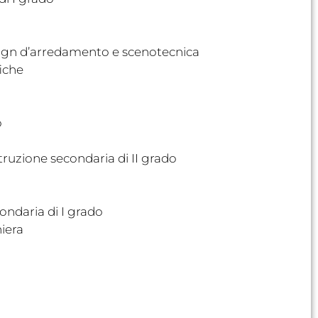
esign d’arredamento e scenotecnica
fiche
o
istruzione secondaria di II grado
condaria di I grado
niera